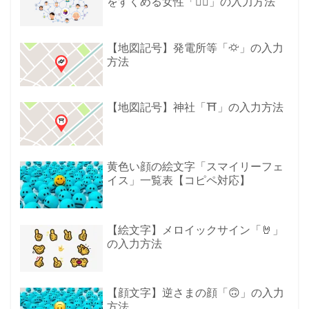
をすくめる女性「🤷‍♀️」の入力方法
【地図記号】発電所等「⛮」の入力
方法
【地図記号】神社「⛩」の入力方法
黄色い顔の絵文字「スマイリーフェ
イス」一覧表【コピペ対応】
【絵文字】メロイックサイン「🤘」
の入力方法
【顔文字】逆さまの顔「🙃」の入力
方法